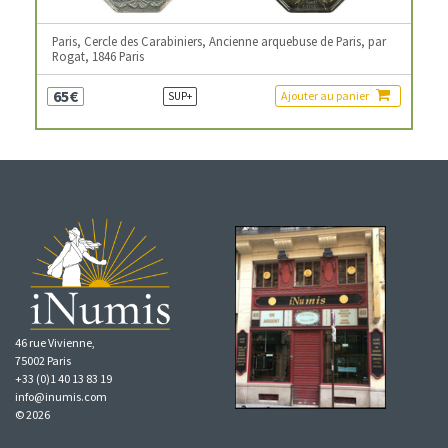
Paris, Cercle des Carabiniers, Ancienne arquebuse de Paris, par
Rogat, 1846 Paris
65€
Ajouter au panier
SUP+
46 rue Vivienne,
75002 Paris
+33 (0)1 40 13 83 19
info@inumis.com
© 2026