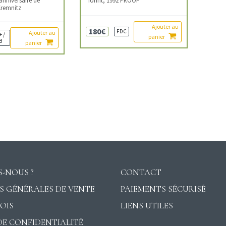
Kremnitz
Ajouter au
180€
FDC
Ajouter au
+ /
panier
B
panier
-NOUS ?
CONTACT
S GÉNÉRALES DE VENTE
PAIEMENTS SÉCURISÉ
VOIS
LIENS UTILES
DE CONFIDENTIALITÉ