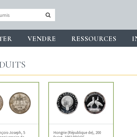
TER
VENDRE
RESSOURCES
I
DUITS
nçois-Joseph, 5
Hongrie (République de), 200
anniversaire de
forint, 1992 PROOF