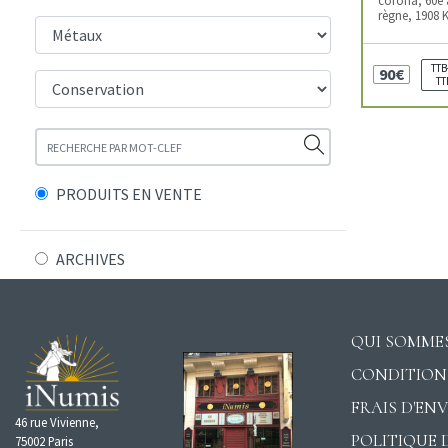
règne, 1908 
TTB
90€
TT
PRODUITS EN VENTE
ARCHIVES
QUI SOMMES
CONDITION
FRAIS D'EN
46 rue Vivienne,
POLITIQUE 
75002 Paris