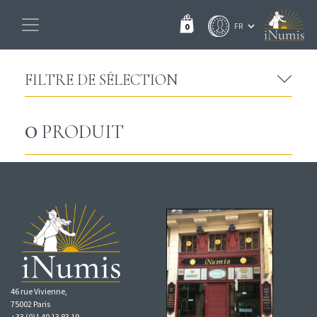
0
FILTRE DE SÉLECTION
0
PRODUIT
46 rue Vivienne,
75002 Paris
+33 (0)1 40 13 83 19