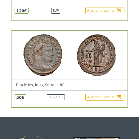
120€
Ajouter au panier
SUP
Dioclétien, follis, Siscia, c.301
50€
Ajouter au panier
TTB+ / SUP