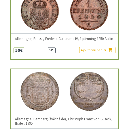
Allemagne, Prusse, Frédéric-Guillaume IV, 1 pfenning 1850 Berlin
50€
Ajouter au panier
SPL
Allemagne, Bamberg (évêché de), Christoph Franz von Buseck,
thaler, 1795