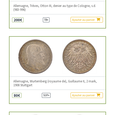
Allemagne, Trèves, Otton III, denier au type de Cologne, s.d.
(983-996)
200€
Ajouter au panier
TB+
Allemagne, Wurtemberg (royaume de), Guillaume II, 2 mark,
1908 Stuttgart
80€
Ajouter au panier
SUP+