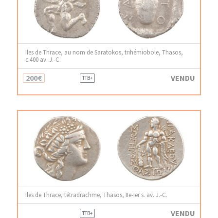
Iles de Thrace, au nom de Saratokos, trihémiobole, Thasos,
c.400 av. J.-C.
200€
VENDU
TTB+
Iles de Thrace, tétradrachme, Thasos, IIe-Ier s. av. J.-C.
VENDU
TTB+