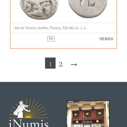
Iles de Thrace, statère, Thasos, 525-463 av. J.-C.
VENDU
TB+
1
2
→