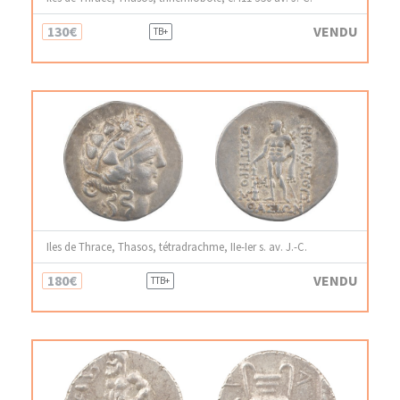
130€
VENDU
TB+
Iles de Thrace, Thasos, tétradrachme, IIe-Ier s. av. J.-C.
180€
VENDU
TTB+