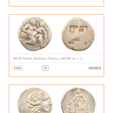
Iles de Thrace, drachme, Thasos, c.500-463 av. J.-C.
150€
VENDU
TB+