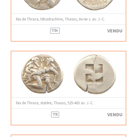
Iles de Thrace, tétradrachme, Thasos, IIe-Ier s. av. J.-C.
VENDU
TTB+
Iles de Thrace, statère, Thasos, 525-463 av. J.-C.
VENDU
TTB