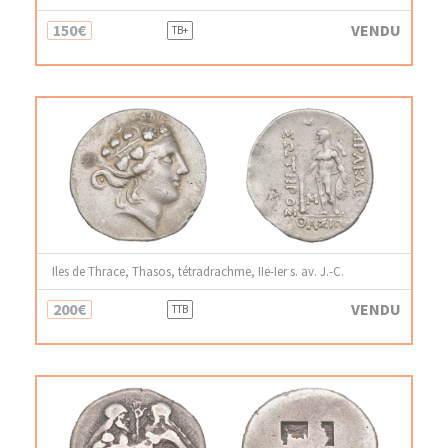
150€
VENDU
TB+
Iles de Thrace, Thasos, tétradrachme, IIe-Ier s. av. J.-C.
200€
VENDU
TTB