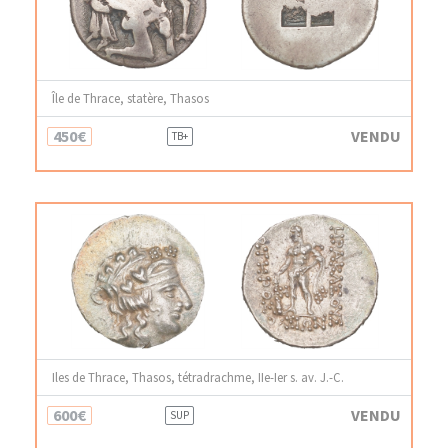
Île de Thrace, statère, Thasos
450€
VENDU
TB+
Iles de Thrace, Thasos, tétradrachme, IIe-Ier s. av. J.-C.
600€
VENDU
SUP