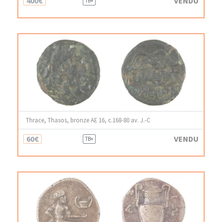
400€
VENDU
TB+
Thrace, Thasos, bronze AE 16, c.168-80 av. J.-C
60€
VENDU
TB+