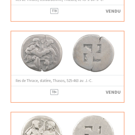
VENDU
TTB
Iles de Thrace, statère, Thasos, 525-463 av. J.-C.
VENDU
TB+