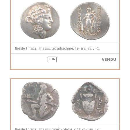
Iles de Thrace, Thasos, tétradrachme, IIe-Ier s. av. J.-C.
VENDU
TTB+
Iles de Thrace, Thasos, trihémiobole, c.411-350 av. J.-C.