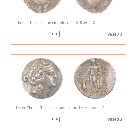
Thrace, Thasos, trihémiobole, c.400-360 av. J.-C
VENDU
TTB+
Iles de Thrace, Thasos, tétradrachme, IIe-Ier s. av. J.-C.
VENDU
TTB+