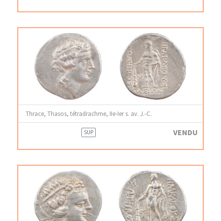
Thrace, Thasos, tétradrachme, IIe-Ier s. av. J.-C.
VENDU
SUP