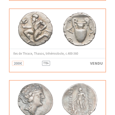
Iles de Thrace, Thasos, trihémiobole, c.400-360
200€
VENDU
TTB+