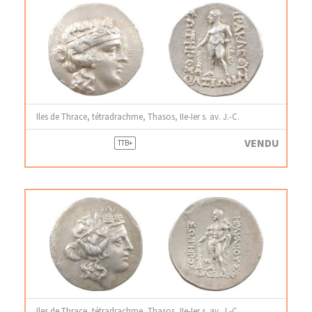
Iles de Thrace, tétradrachme, Thasos, IIe-Ier s. av. J.-C.
VENDU
TTB+
Iles de Thrace, tétradrachme, Thasos, IIe-Ier s. av. J.-C.