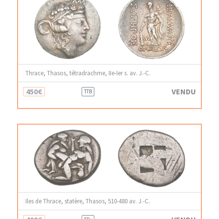
Thrace, Thasos, tétradrachme, IIe-Ier s. av. J.-C.
450€
VENDU
TTB
Iles de Thrace, statère, Thasos, 510-480 av. J.-C.