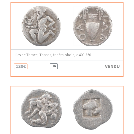
Iles de Thrace, Thasos, trihémiobole, c.400-360
130€
VENDU
TB+