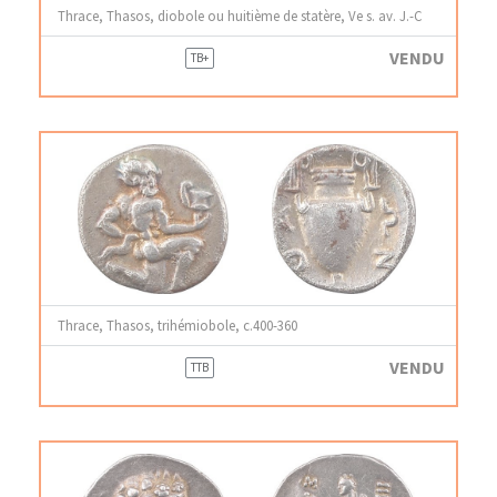
Thrace, Thasos, diobole ou huitième de statère, Ve s. av. J.-C
VENDU
TB+
Thrace, Thasos, trihémiobole, c.400-360
VENDU
TTB