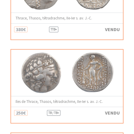
Thrace, Thasos, tétradrachme, IIe-Ier s. av. J.-C.
380€
VENDU
TTB+
Iles de Thrace, Thasos, tétradrachme, IIe-Ier s. av. J.-C.
250€
VENDU
TB / TB+