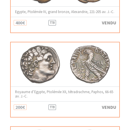
Egypte, Ptolémée IV, grand bronze, Alexandrie, 221-205 av. J.-C.
400€
VENDU
TTB
Royaume d’Egypte, Ptolémée XII, tétradrachme, Paphos, 66-65
av. J.-C.
200€
VENDU
TTB