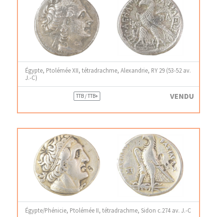
Égypte, Ptolémée XII, tétradrachme, Alexandrie, RY 29 (53-52 av.
J.-C)
VENDU
TTB / TTB+
Égypte/Phénicie, Ptolémée II, tétradrachme, Sidon c.274 av. J.-C