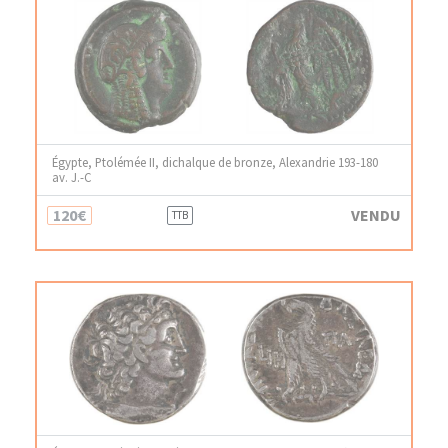
Égypte, Ptolémée II, dichalque de bronze, Alexandrie 193-180
av. J.-C
120€
VENDU
TTB