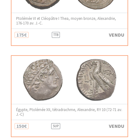
Ptolémée VI et Cléopâtre I Thea, moyen bronze, Alexandrie,
176-170 av. J.-C.
175€
VENDU
TTB
Égypte, Ptolémée XII, tétradrachme, Alexandrie, RY 10 (72-71 av.
J.-C)
150€
VENDU
SUP