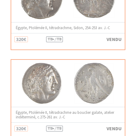
Égypte, Ptolémée II, tétradrachme, Sidon, 254-253 av. J.-C
320€
VENDU
TTB+ / TTB
Égypte, Ptolémée II, tétradrachme au bouclier galate, atelier
indéterminé, c.275-261 av. J.-C
320€
VENDU
TTB+ / TTB