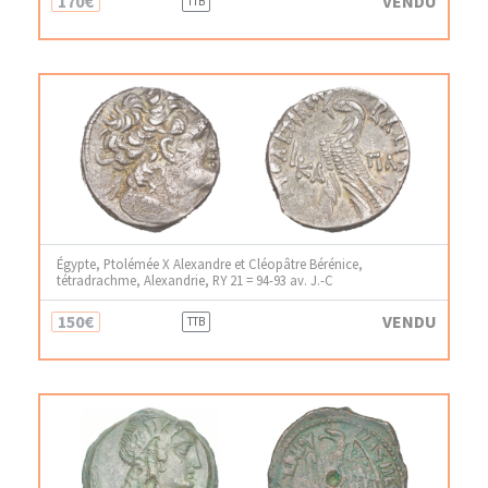
170€
VENDU
TTB
Égypte, Ptolémée X Alexandre et Cléopâtre Bérénice,
tétradrachme, Alexandrie, RY 21 = 94-93 av. J.-C
150€
VENDU
TTB