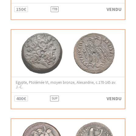
150€
VENDU
TTB
Egypte, Ptolémée VI, moyen bronze, Alexandrie, c.170-145 av.
J.-C.
400€
VENDU
SUP