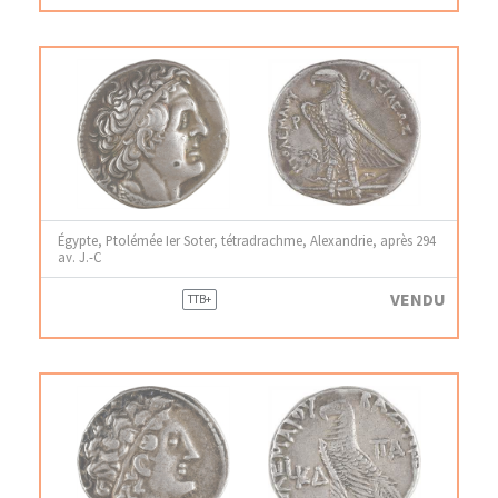
Égypte, Ptolémée Ier Soter, tétradrachme, Alexandrie, après 294
av. J.-C
VENDU
TTB+