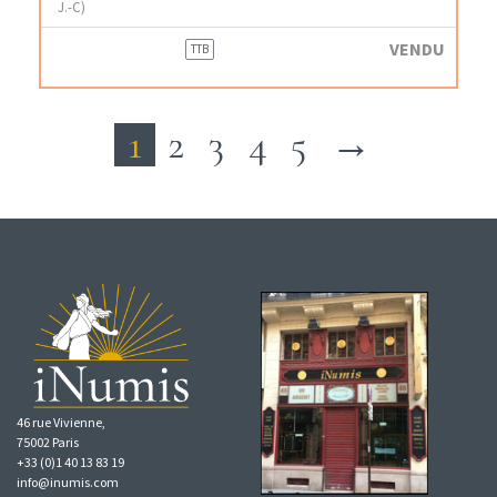
J.-C)
VENDU
TTB
1
2
3
4
5
→
46 rue Vivienne,
75002 Paris
+33 (0)1 40 13 83 19
info@inumis.com