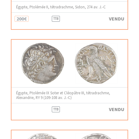
Égypte, Ptolémée II, tétradrachme, Sidon, 274 av. J.-C
200€
VENDU
TTB
Égypte, Ptolémée IX Soter et Cléopâtre III, tétradrachme,
Alexandrie, RY 9 (109-108 av. J.-C)
VENDU
TTB