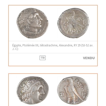
Égypte, Ptolémée XII, tétradrachme, Alexandrie, RY 29 (53-52 av.
J.-C)
VENDU
TTB