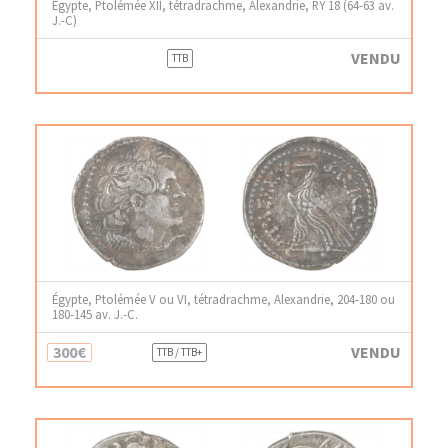
Égypte, Ptolémée XII, tétradrachme, Alexandrie, RY 18 (64-63 av.
J.-C)
VENDU
TTB
Égypte, Ptolémée V ou VI, tétradrachme, Alexandrie, 204-180 ou
180-145 av. J.-C.
300€
VENDU
TTB / TTB+