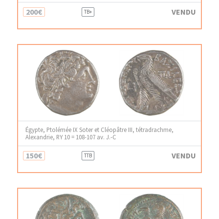
200€
VENDU
TB+
Égypte, Ptolémée IX Soter et Cléopâtre III, tétradrachme,
Alexandrie, RY 10 = 108-107 av. J.-C
150€
VENDU
TTB