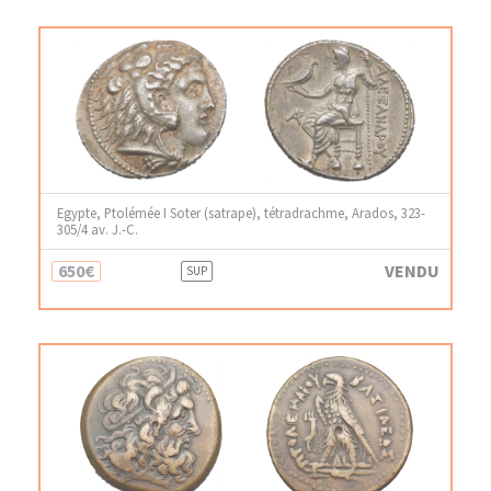
Egypte, Ptolémée I Soter (satrape), tétradrachme, Arados, 323-
305/4 av. J.-C.
650€
VENDU
SUP