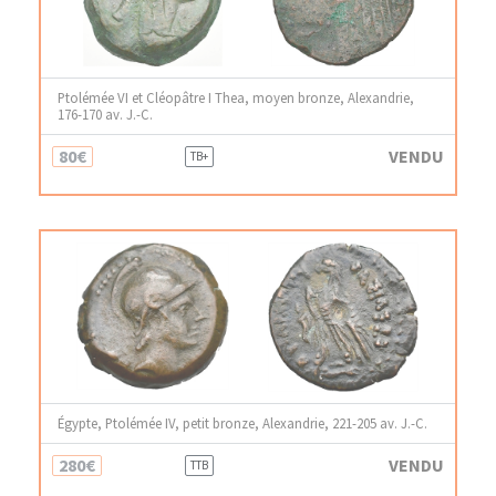
Ptolémée VI et Cléopâtre I Thea, moyen bronze, Alexandrie,
176-170 av. J.-C.
80€
VENDU
TB+
Égypte, Ptolémée IV, petit bronze, Alexandrie, 221-205 av. J.-C.
280€
VENDU
TTB