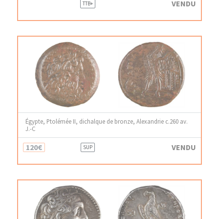
VENDU
TTB+
Égypte, Ptolémée II, dichalque de bronze, Alexandrie c.260 av.
J.-C
120€
VENDU
SUP