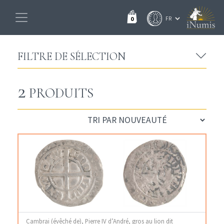
0
FILTRE DE SÉLECTION
2
PRODUITS
Cambrai (évêché de), Pierre IV d’André, gros au lion dit