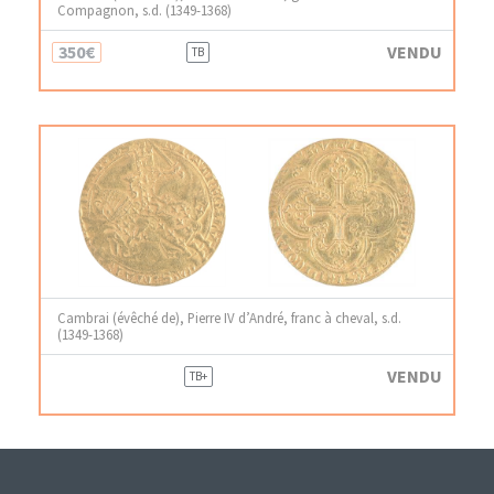
Compagnon, s.d. (1349-1368)
350€
VENDU
TB
Cambrai (évêché de), Pierre IV d’André, franc à cheval, s.d.
(1349-1368)
VENDU
TB+