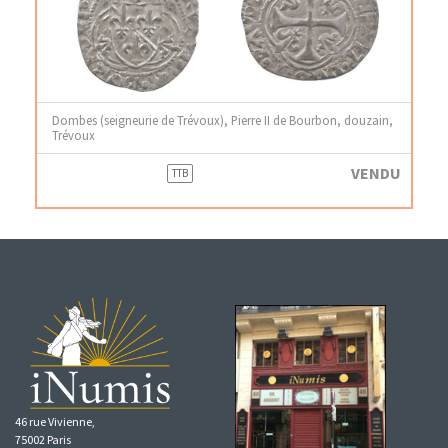
Dombes (seigneurie de Trévoux), Pierre II de Bourbon, douzain,
Trévoux
VENDU
TTB
46 rue Vivienne,
75002 Paris