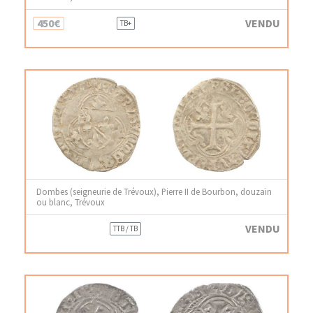
450€
VENDU
TB+
Dombes (seigneurie de Trévoux), Pierre II de Bourbon, douzain
ou blanc, Trévoux
VENDU
TTB / TB