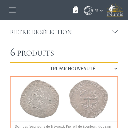
0
FILTRE DE SÉLECTION
6
PRODUITS
Dombes (seigneurie de Trévoux), Pierre II de Bourbon, douzain