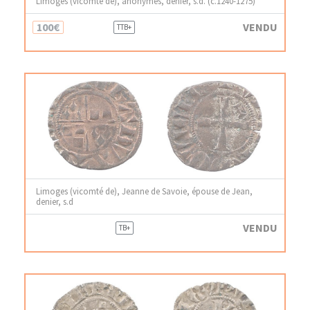
Limoges (vicomté de), anonymes, denier, s.d. (c.1240-1275)
100€
VENDU
TTB+
Limoges (vicomté de), Jeanne de Savoie, épouse de Jean,
denier, s.d
VENDU
TB+