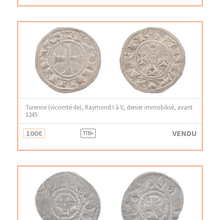
Turenne (vicomté de), Raymond I à V, denier immobilisé, avant
1245
100€
VENDU
TTB+