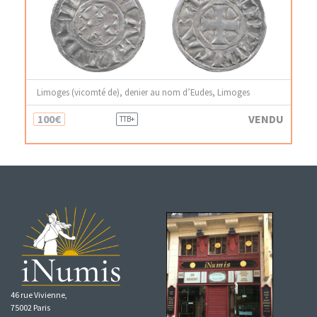
Limoges (vicomté de), denier au nom d’Eudes, Limoges
100€
VENDU
TTB+
46 rue Vivienne,
75002 Paris