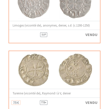
Limoges (vicomté de), anonymes, denier, s.d. (c.1200-1250)
VENDU
SUP
Turenne (vicomté de), Raymond I à V, denier
75€
VENDU
TTB+