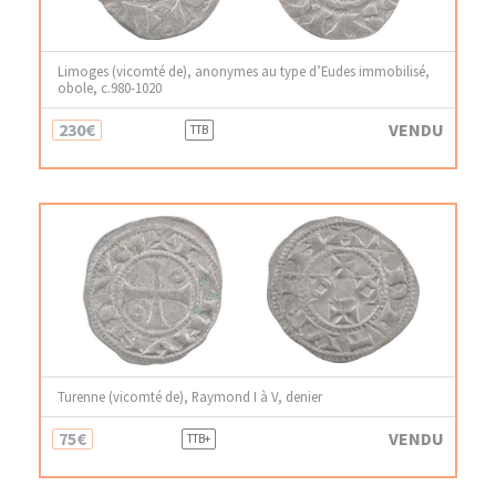
Limoges (vicomté de), anonymes au type d’Eudes immobilisé,
obole, c.980-1020
230€
VENDU
TTB
Turenne (vicomté de), Raymond I à V, denier
75€
VENDU
TTB+