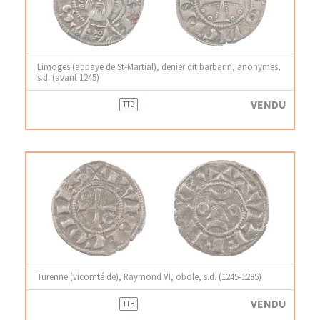
Limoges (abbaye de St-Martial), denier dit barbarin, anonymes,
s.d. (avant 1245)
VENDU
TTB
Turenne (vicomté de), Raymond VI, obole, s.d. (1245-1285)
VENDU
TTB