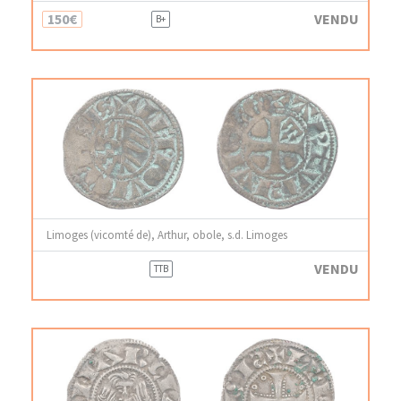
150€
VENDU
B+
Limoges (vicomté de), Arthur, obole, s.d. Limoges
VENDU
TTB