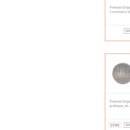
Premier Emp
Commerce de 
SU
Premier Empi
pratique, en 
150€
SU