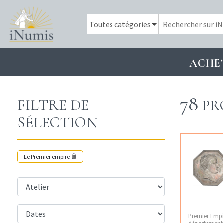
ACHE
78
FILTRE DE
PR
SÉLECTION
Le Premier empire
Premier Empir
département 