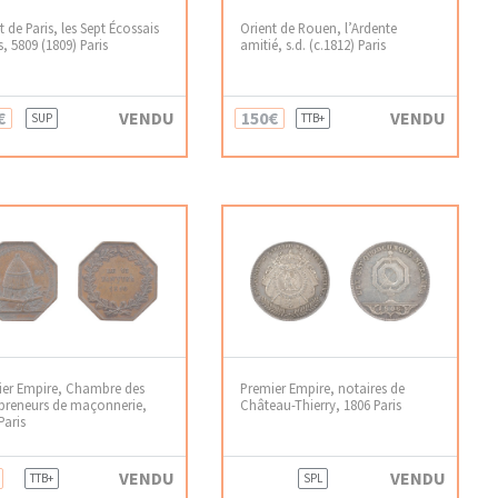
t de Paris, les Sept Écossais
Orient de Rouen, l’Ardente
s, 5809 (1809) Paris
amitié, s.d. (c.1812) Paris
€
VENDU
150€
VENDU
SUP
TTB+
ier Empire, Chambre des
Premier Empire, notaires de
preneurs de maçonnerie,
Château-Thierry, 1806 Paris
Paris
VENDU
VENDU
TTB+
SPL