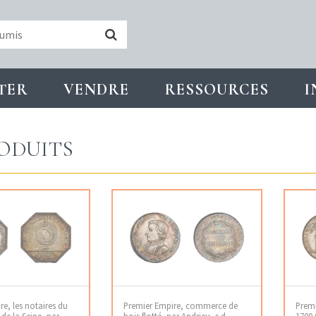
TER
VENDRE
RESSOURCES
I
ODUITS
e, les notaires du
Premier Empire, commerce de
Premi
de la Seine, par
bois flotté, par Andrieu, s.d.
1700 