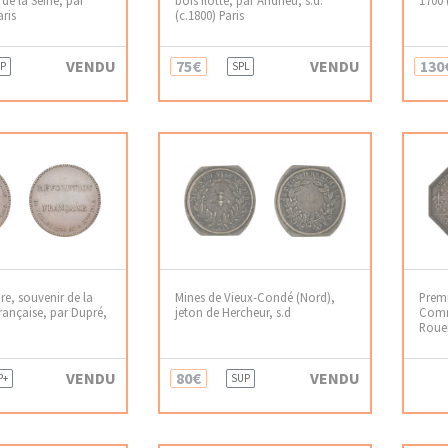
aris
(c.1800) Paris
VENDU
75€
VENDU
130
P
SPL
re, souvenir de la
Mines de Vieux-Condé (Nord),
Premi
rançaise, par Dupré,
jeton de Hercheur, s.d
Comme
Rouen
VENDU
80€
VENDU
P+
SUP