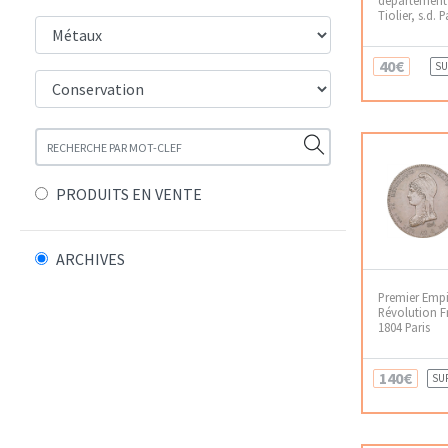
Tiolier, s.d. P
40€
SU
PRODUITS EN VENTE
ARCHIVES
Premier Empi
Révolution F
1804 Paris
140€
SU