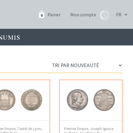
Panier
Mon compte
0
NUMIS
er Empire, l’autel de Lyon,
Premier Empire, Joseph Ignace
(1806) Paris
Guillotin, Académie de