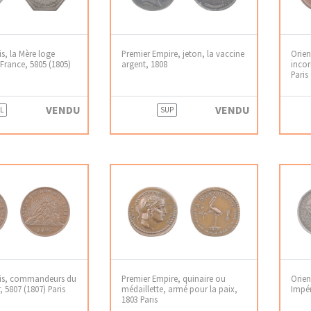
is, la Mère loge
Premier Empire, jeton, la vaccine
Orien
France, 5805 (1805)
argent, 1808
incor
Paris
VENDU
VENDU
L
SUP
ris, commandeurs du
Premier Empire, quinaire ou
Orient
 5807 (1807) Paris
médaillette, armé pour la paix,
Impér
1803 Paris