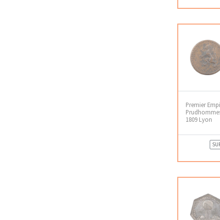
Premier Empi
Prudhommes
1809 Lyon
SU