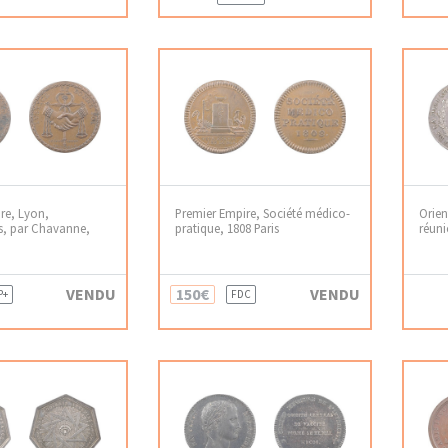
re, Lyon,
Premier Empire, Société médico-
Orien
, par Chavanne,
pratique, 1808 Paris
réuni
VENDU
150€
VENDU
P+
FDC