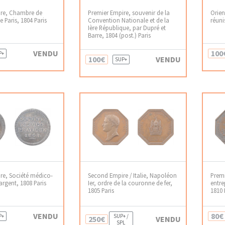
ire, Chambre de
Premier Empire, souvenir de la
Orien
Paris, 1804 Paris
Convention Nationale et de la
réuni
Ière République, par Dupré et
Barre, 1804 (post.) Paris
VENDU
100
P+
100€
VENDU
SUP+
re, Société médico-
Second Empire / Italie, Napoléon
Prem
argent, 1808 Paris
Ier, ordre de la couronne de fer,
entre
1805 Paris
1810 
VENDU
80€
P+
SUP+ /
250€
VENDU
SPL