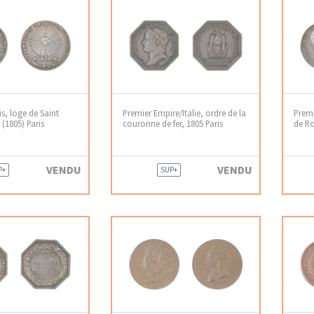
is, loge de Saint
Premier Empire/Italie, ordre de la
Premi
(1805) Paris
couronne de fer, 1805 Paris
de Ro
VENDU
VENDU
P+
SUP+