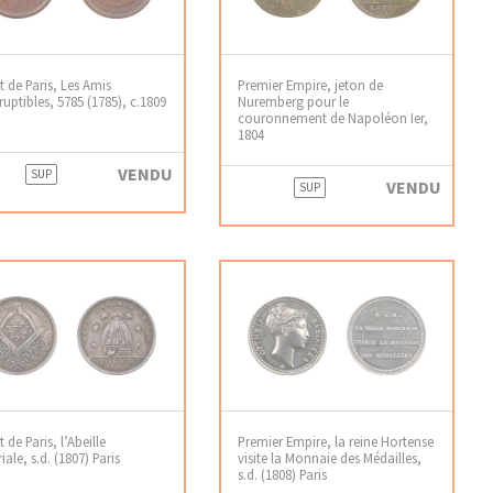
t de Paris, Les Amis
Premier Empire, jeton de
ruptibles, 5785 (1785), c.1809
Nuremberg pour le
couronnement de Napoléon Ier,
1804
VENDU
SUP
VENDU
SUP
 de Paris, l’Abeille
Premier Empire, la reine Hortense
iale, s.d. (1807) Paris
visite la Monnaie des Médailles,
s.d. (1808) Paris