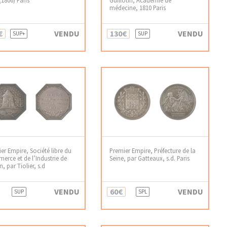
médecine, 1810 Paris
€
VENDU
130€
VENDU
SUP+
SUP
er Empire, Société libre du
Premier Empire, Préfecture de la
rce et de l’Industrie de
Seine, par Gatteaux, s.d. Paris
, par Tiolier, s.d
VENDU
60€
VENDU
SUP
SPL