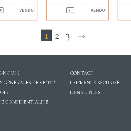
VENDU
VENDU
B+
SPL
1
2
3
→
-NOUS ?
CONTACT
S GÉNÉRALES DE VENTE
PAIEMENTS SÉCURISÉ
VOIS
LIENS UTILES
DE CONFIDENTIALITÉ