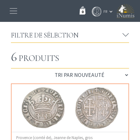
0
FILTRE DE SÉLECTION
6
PRODUITS
Provence (comté de), Jeanne de Naples, gros