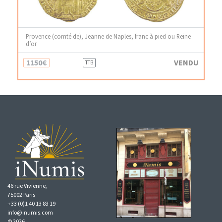
Provence (comté de), Jeanne de Naples, franc à pied ou Reine
d’or
1150€
VENDU
TTB
46 rue Vivienne,
75002 Paris
+33 (0)1 40 13 83 19
info@inumis.com
© 2026