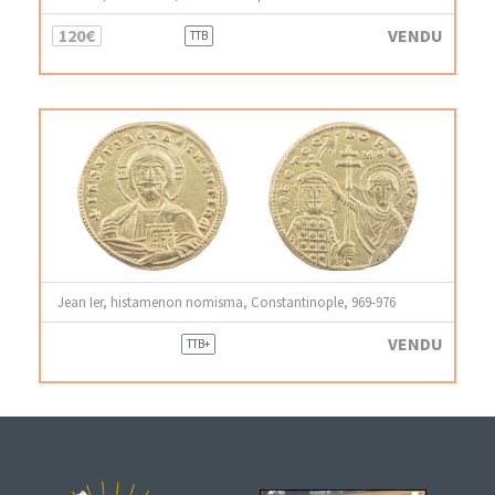
120€
VENDU
TTB
Jean Ier, histamenon nomisma, Constantinople, 969-976
VENDU
TTB+