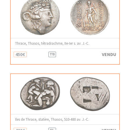
Thrace, Thasos, tétradrachme, IIe-Ier s. av. J.-C.
450€
VENDU
TTB
Iles de Thrace, statère, Thasos, 510-480 av. J.-C.