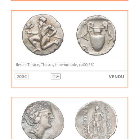
Iles de Thrace, Thasos, trihémiobole, c.400-360
200€
VENDU
TTB+