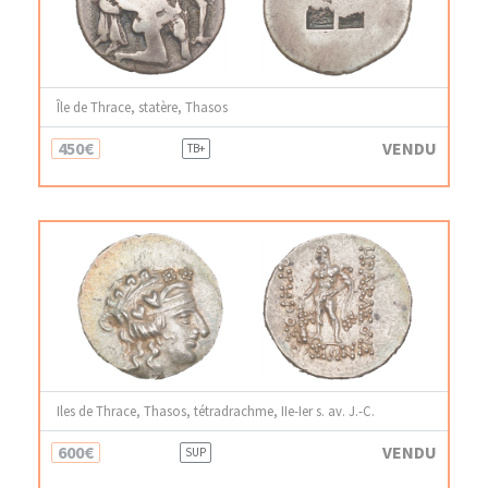
Île de Thrace, statère, Thasos
450€
VENDU
TB+
Iles de Thrace, Thasos, tétradrachme, IIe-Ier s. av. J.-C.
600€
VENDU
SUP