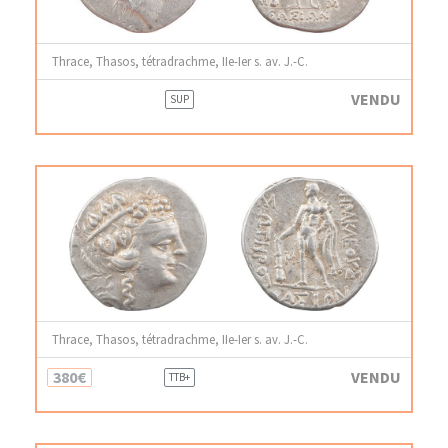
Thrace, Thasos, tétradrachme, IIe-Ier s. av. J.-C.
VENDU
SUP
Thrace, Thasos, tétradrachme, IIe-Ier s. av. J.-C.
380€
VENDU
TTB+