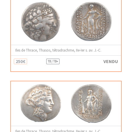
Iles de Thrace, Thasos, tétradrachme, IIe-Ier s. av. J.-C.
250€
VENDU
TB / TB+
Iles de Thrace, Thasos, tétradrachme, IIe-Ier s. av. J.-C.