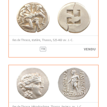
Iles de Thrace, statère, Thasos, 525-463 av. J.-C.
VENDU
TTB
Iles de Thrace, tétradrachme, Thasos, IIe-Ier s. av. J.-C.