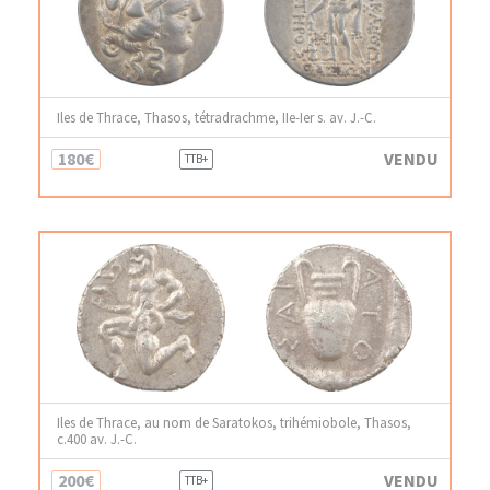
Iles de Thrace, Thasos, tétradrachme, IIe-Ier s. av. J.-C.
180€
VENDU
TTB+
Iles de Thrace, au nom de Saratokos, trihémiobole, Thasos,
c.400 av. J.-C.
200€
VENDU
TTB+