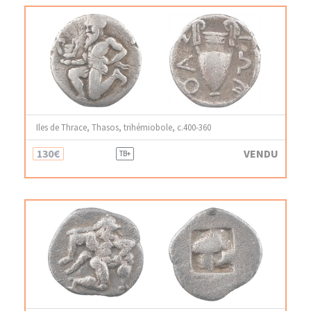
Iles de Thrace, Thasos, trihémiobole, c.400-360
130€
VENDU
TB+