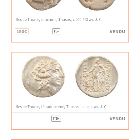
Iles de Thrace, drachme, Thasos, c.500-463 av. J.-C.
150€
VENDU
TB+
Iles de Thrace, tétradrachme, Thasos, IIe-Ier s. av. J.-C.
VENDU
TTB+