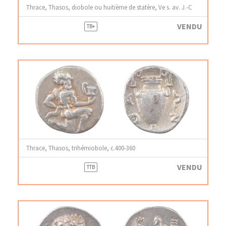
Thrace, Thasos, diobole ou huitième de statère, Ve s. av. J.-C
VENDU
TB+
Thrace, Thasos, trihémiobole, c.400-360
VENDU
TTB