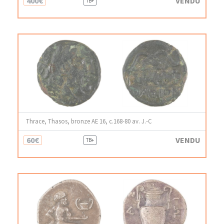
400€
VENDU
TB+
Thrace, Thasos, bronze AE 16, c.168-80 av. J.-C
60€
VENDU
TB+