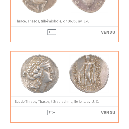
Thrace, Thasos, trihémiobole, c.400-360 av. J.-C
VENDU
TTB+
Iles de Thrace, Thasos, tétradrachme, IIe-Ier s. av. J.-C.
VENDU
TTB+