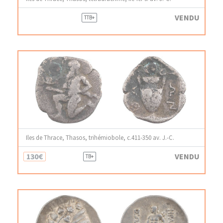
VENDU
TTB+
Iles de Thrace, Thasos, trihémiobole, c.411-350 av. J.-C.
130€
VENDU
TB+