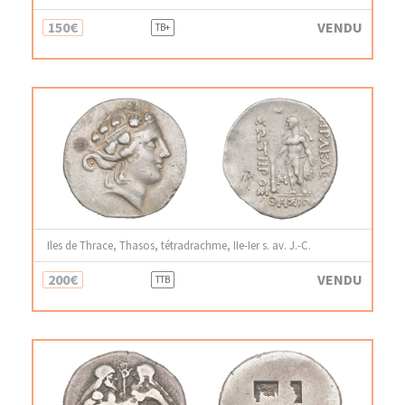
150€
VENDU
TB+
Iles de Thrace, Thasos, tétradrachme, IIe-Ier s. av. J.-C.
200€
VENDU
TTB