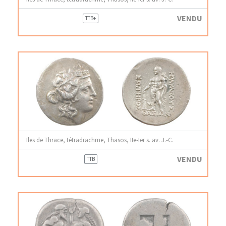
VENDU
TTB+
Iles de Thrace, tétradrachme, Thasos, IIe-Ier s. av. J.-C.
VENDU
TTB