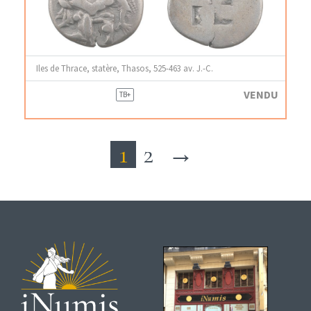
Iles de Thrace, statère, Thasos, 525-463 av. J.-C.
VENDU
TB+
1
2
→