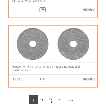
rameaux longs, 1946 Paris
VENDU
TTB
Gouvernement provisoire, 20 centimes Lindauer, 1945
Castelsarrasin
150€
VENDU
TTB+
1
2
3
4
→