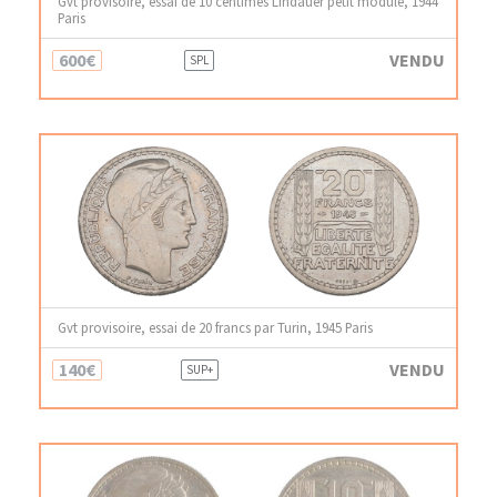
Gvt provisoire, essai de 10 centimes Lindauer petit module, 1944
Paris
600€
VENDU
SPL
Gvt provisoire, essai de 20 francs par Turin, 1945 Paris
140€
VENDU
SUP+