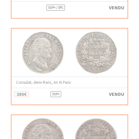
VENDU
SUP+ / SPL
Consulat, demi-franc, An XI Paris
380€
VENDU
SUP+