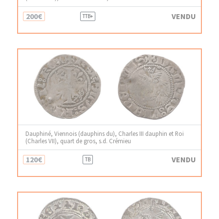
200€
VENDU
TTB+
Dauphiné, Viennois (dauphins du), Charles III dauphin et Roi
(Charles VII), quart de gros, s.d. Crémieu
120€
VENDU
TB