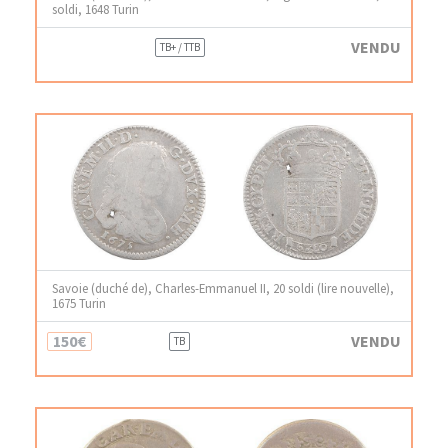
soldi, 1648 Turin
VENDU
TB+ / TTB
Savoie (duché de), Charles-Emmanuel II, 20 soldi (lire nouvelle),
1675 Turin
150€
VENDU
TB