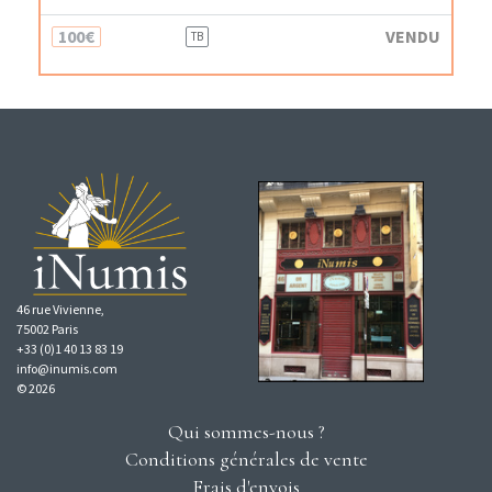
100€
VENDU
TB
46 rue Vivienne,
75002 Paris
+33 (0)1 40 13 83 19
info@inumis.com
© 2026
Qui sommes-nous ?
Conditions générales de vente
Frais d'envois