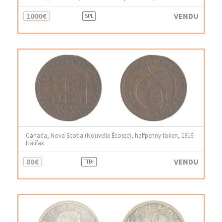
1000€
VENDU
SPL
Canada, Nova Scotia (Nouvelle Écosse), halfpenny token, 1816
Halifax
80€
VENDU
TTB+