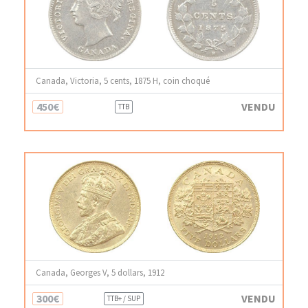
Canada, Victoria, 5 cents, 1875 H, coin choqué
450€
VENDU
TTB
Canada, Georges V, 5 dollars, 1912
300€
VENDU
TTB+ / SUP