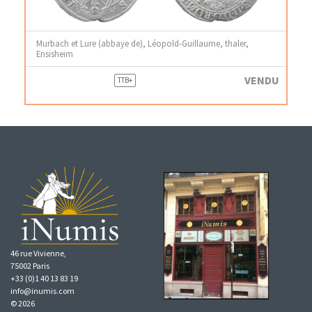
Murbach et Lure (abbaye de), Léopold-Guillaume, thaler,
Ensisheim
VENDU
TTB+
46 rue Vivienne,
75002 Paris
+33 (0)1 40 13 83 19
info@inumis.com
© 2026