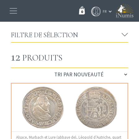
0
FILTRE DE SÉLECTION
12
PRODUITS
Alsace, Murbach et Lure (abbaye de), Léopold d’Autriche, quart