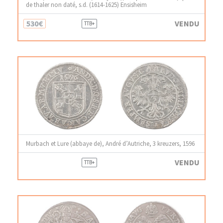
de thaler non daté, s.d. (1614-1625) Ensisheim
530€
VENDU
TTB+
Murbach et Lure (abbaye de), André d’Autriche, 3 kreuzers, 1596
VENDU
TTB+