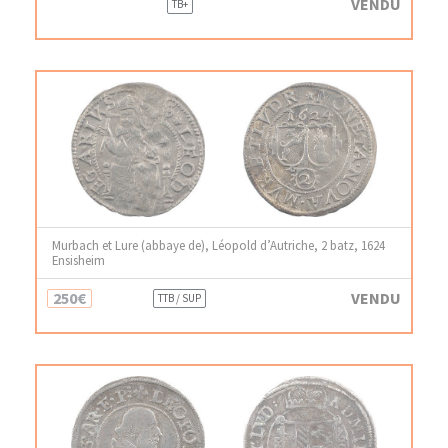
VENDU
TB+
Murbach et Lure (abbaye de), Léopold d’Autriche, 2 batz, 1624
Ensisheim
250€
VENDU
TTB / SUP