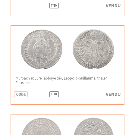
VENDU
TTB+
Murbach et Lure (abbaye de), Léopold-Guillaume, thaler,
Ensisheim
600€
VENDU
TTB+