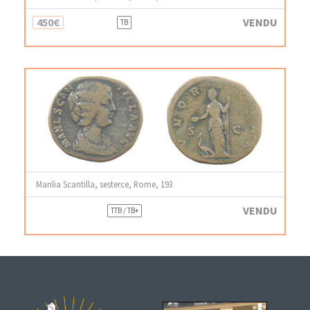
450€
VENDU
TB
Manlia Scantilla, sesterce, Rome, 193
VENDU
TTB / TB+