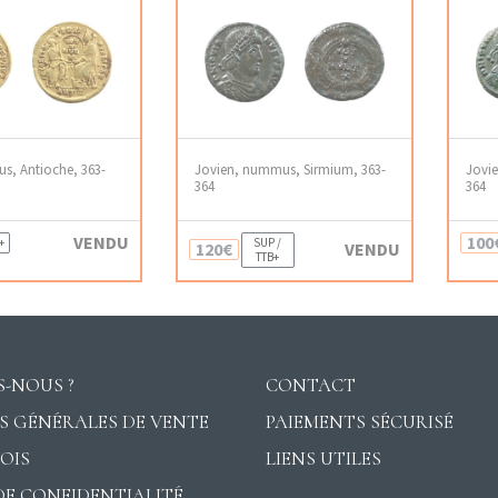
us, Antioche, 363-
Jovien, nummus, Sirmium, 363-
Jovi
364
364
VENDU
100
+
SUP /
120€
VENDU
TTB+
-NOUS ?
CONTACT
S GÉNÉRALES DE VENTE
PAIEMENTS SÉCURISÉ
VOIS
LIENS UTILES
DE CONFIDENTIALITÉ