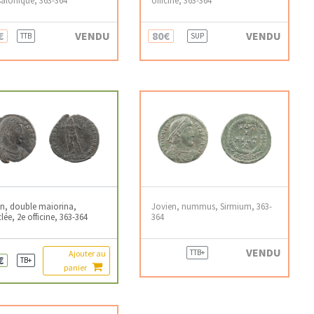
€
VENDU
80€
VENDU
TTB
SUP
n, double maiorina,
Jovien, nummus, Sirmium, 363-
lée, 2e officine, 363-364
364
VENDU
TTB+
Ajouter au
€
TB+
panier