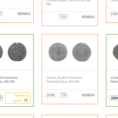
364
VENDU
180
B
VENDU
SUP
le maiorina,
Jovien, double maiorina,
Jovie
e, 363-364
Thessalonique, 363-364
Hérac
250€
VENDU
TTB
Ajouter au
200
B
panier