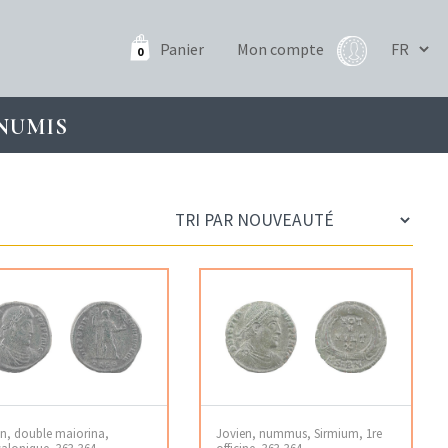
Panier
Mon compte
0
NUMIS
n, double maiorina,
Jovien, nummus, Sirmium, 1re
alonique, 363-364
officine, 363-364