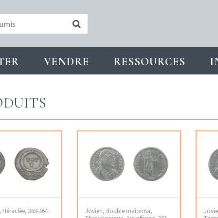
TER
VENDRE
RESSOURCES
I
DUITS
s, Héraclée, 363-364
Jovien, double maiorina,
Jovie
Thessalonique, 1re officine, 363-
Thess