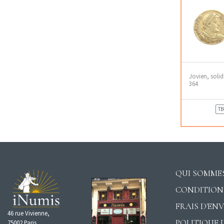
Jovien, solid
364
TB
QUI SOMMES
CONDITION
FRAIS D'EN
46 rue Vivienne,
POLITIQUE 
75002 Paris