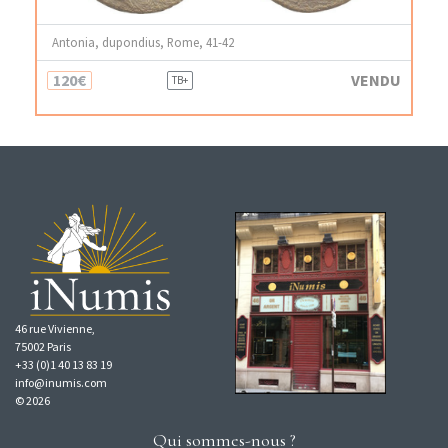
Antonia, dupondius, Rome, 41-42
120€
VENDU
TB+
46 rue Vivienne,
75002 Paris
+33 (0)1 40 13 83 19
info@inumis.com
© 2026
Qui sommes-nous ?