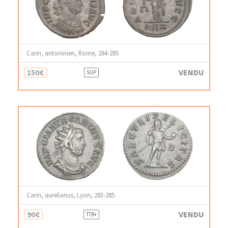
Carin, antoninien, Rome, 284-285
150€
VENDU
SUP
Carin, aurelianus, Lyon, 283-285
90€
VENDU
TTB+