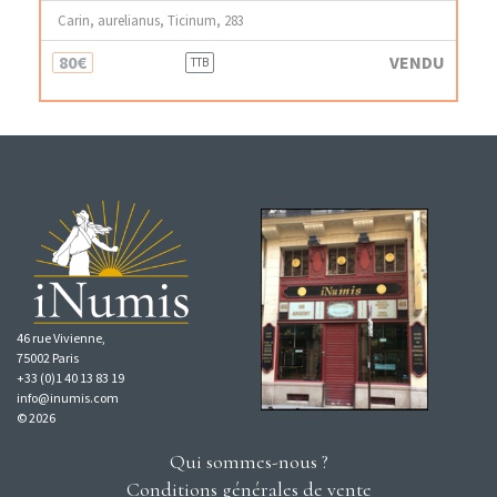
Carin, aurelianus, Ticinum, 283
80€
VENDU
TTB
46 rue Vivienne,
75002 Paris
+33 (0)1 40 13 83 19
info@inumis.com
© 2026
Qui sommes-nous ?
Conditions générales de vente