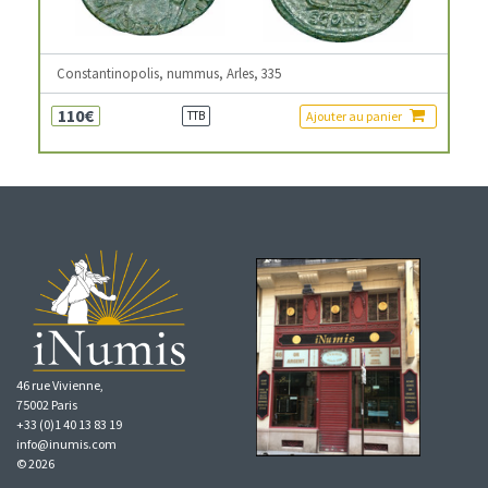
Constantinopolis, nummus, Arles, 335
110€
Ajouter au panier
TTB
46 rue Vivienne,
75002 Paris
+33 (0)1 40 13 83 19
info@inumis.com
© 2026