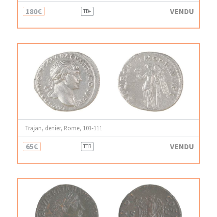
180€
VENDU
TB+
Trajan, denier, Rome, 103-111
65€
VENDU
TTB