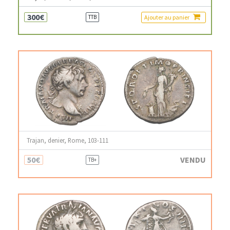
300€
Ajouter au panier
TTB
Trajan, denier, Rome, 103-111
50€
VENDU
TB+