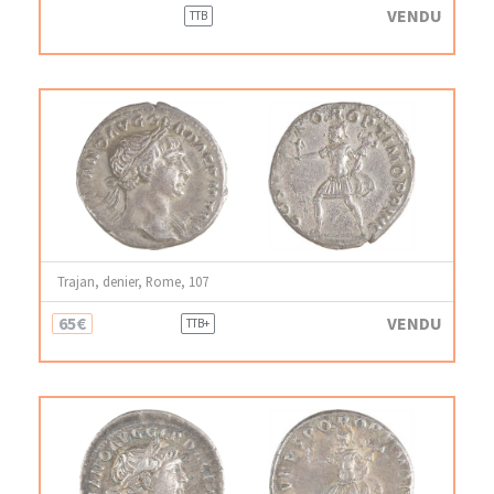
VENDU
TTB
Trajan, denier, Rome, 107
65€
VENDU
TTB+