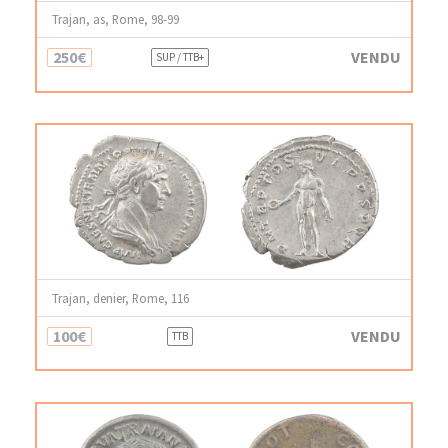
Trajan, as, Rome, 98-99
250€
VENDU
SUP / TTB+
Trajan, denier, Rome, 116
100€
VENDU
TTB