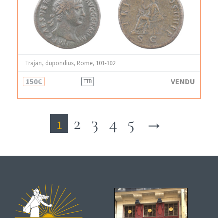
Trajan, dupondius, Rome, 101-102
150€
VENDU
TTB
1
2
3
4
5
→