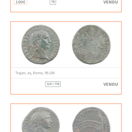
100€
VENDU
TB
Trajan, as, Rome, 99-100
VENDU
SUP / TTB