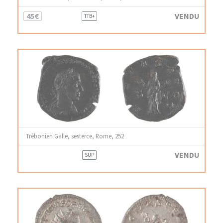
45€
VENDU
TTB+
Trébonien Galle, sesterce, Rome, 252
VENDU
SUP