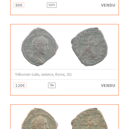
80€
VENDU
SUP+
Trébonien Galle, sesterce, Rome, 251
120€
VENDU
TB+