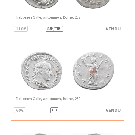
Trébonien Galle, antoninien, Rome, 252
110€
VENDU
SUP / TTB+
Trébonien Galle, antoninien, Rome, 252
60€
VENDU
TTB