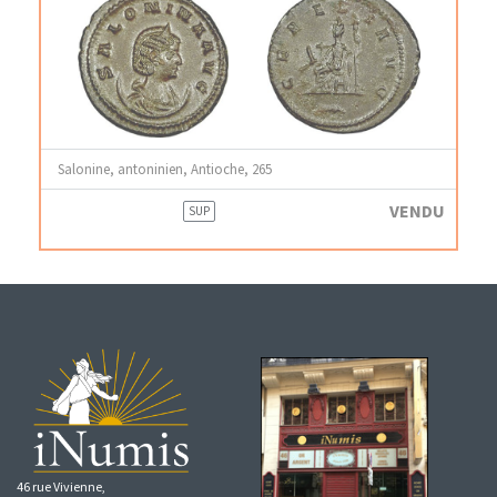
Salonine, antoninien, Antioche, 265
VENDU
SUP
46 rue Vivienne,