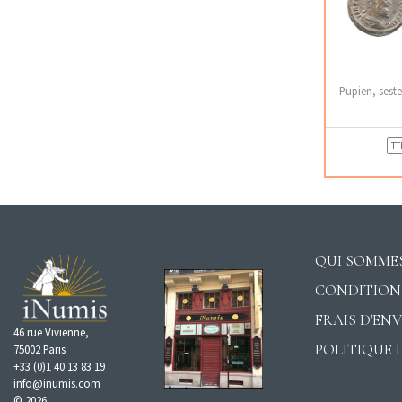
Pupien, sest
TT
QUI SOMMES
CONDITION
FRAIS D'EN
46 rue Vivienne,
POLITIQUE 
75002 Paris
+33 (0)1 40 13 83 19
info@inumis.com
© 2026