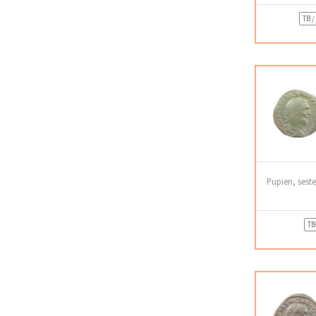
TB /
Pupien, sest
TB