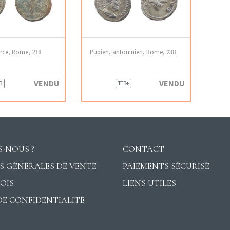
erce, Rome, 238
Pupien, antoninien, Rome, 238
VENDU
VENDU
B
TTB+
-NOUS ?
CONTACT
S GÉNÉRALES DE VENTE
PAIEMENTS SÉCURISÉ
VOIS
LIENS UTILES
DE CONFIDENTIALITÉ