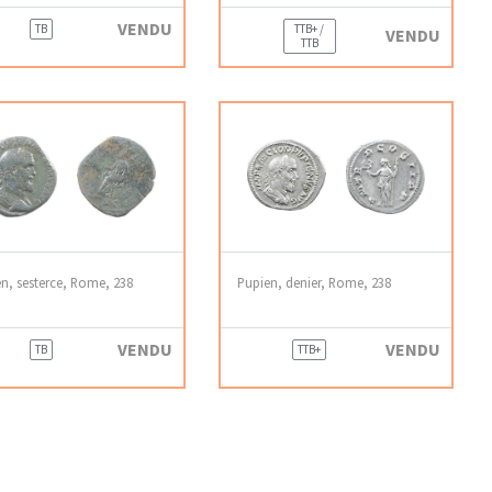
VENDU
TB
TTB+ /
VENDU
TTB
n, sesterce, Rome, 238
Pupien, denier, Rome, 238
VENDU
VENDU
TB
TTB+