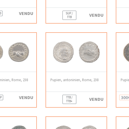
VENDU
B
SUP /
VENDU
TTB
ninien, Rome, 238
Pupien, antoninien, Rome, 238
Pupie
VENDU
300
P
TTB /
VENDU
TTB+