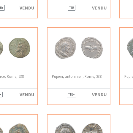
VENDU
VENDU
 B+
TTB
erce, Rome, 238
Pupien, antoninien, Rome, 238
Pupie
VENDU
VENDU
+
TTB+