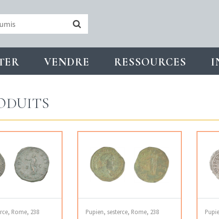
TER
VENDRE
RESSOURCES
I
ODUITS
erce, Rome, 238
Pupien, sesterce, Rome, 238
Pupie