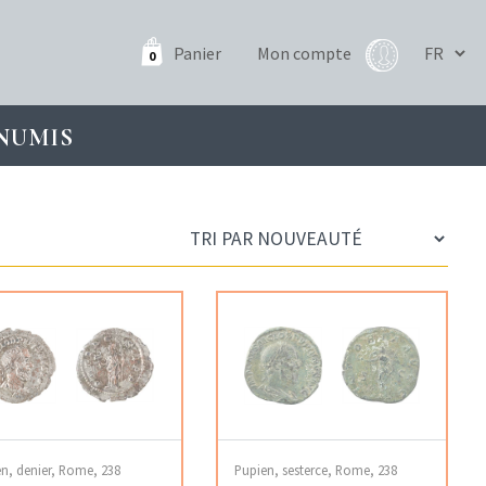
Panier
Mon compte
0
NUMIS
n, denier, Rome, 238
Pupien, sesterce, Rome, 238