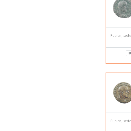
Pupien, sest
TB
Pupien, sest