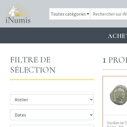
ACHE
1
FILTRE DE
PRO
SÉLECTION
Gordien Ier l’
Rome, 238