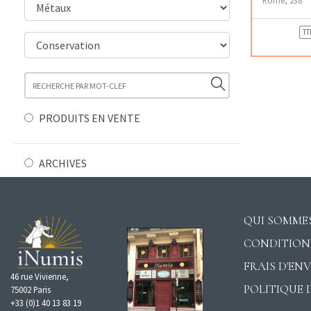
TT
PRODUITS EN VENTE
ARCHIVES
QUI SOMMES
CONDITION
FRAIS D'EN
46 rue Vivienne,
POLITIQUE 
75002 Paris
+33 (0)1 40 13 83 19