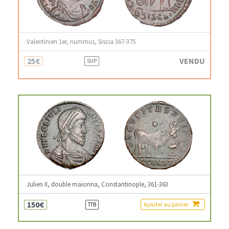
Valentinien 1er, nummus, Siscia 367-375
25€
VENDU
SUP
Julien II, double maiorina, Constantinople, 361-363
150€
Ajouter au panier
TTB