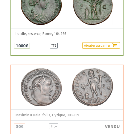
Lucille, sesterce, Rome, 164-166
1000€
Ajouter au panier
TTB
Maximin II Daia, follis, Cyzique, 308-309
30€
VENDU
TTB+