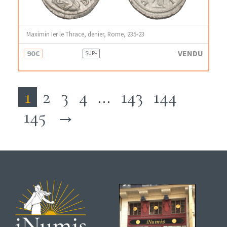
Maximin Ier le Thrace, denier, Rome, 235-23
90€
VENDU
SUP+
1
2
3
4
…
143
144
145
→