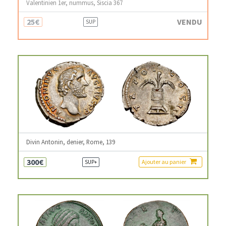
Valentinien 1er, nummus, Siscia 367
25€
VENDU
SUP
Divin Antonin, denier, Rome, 139
300€
Ajouter au panier
SUP+