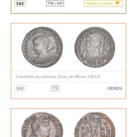
50€
Ajouter au panier
TTB+ / SUP
Constantin Ier, nummus, Siscia, 2e officine, 318-319
60€
VENDU
TTB