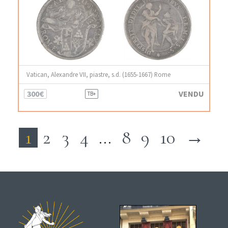
Vatican, Alexandre VII, piastre, s.d. (1655-1667) Rome
300€
VENDU
TB+
1
2
3
4
…
8
9
10
→