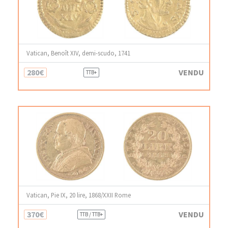
Vatican, Benoît XIV, demi-scudo, 1741
280€
VENDU
TTB+
Vatican, Pie IX, 20 lire, 1868/XXII Rome
370€
VENDU
TTB / TTB+