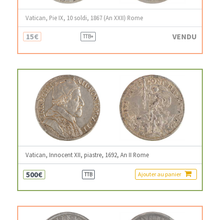
Vatican, Pie IX, 10 soldi, 1867 (An XXII) Rome
15€
VENDU
TTB+
Vatican, Innocent XII, piastre, 1692, An II Rome
500€
Ajouter au panier
TTB