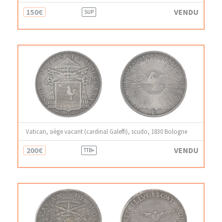
150€
VENDU
SUP
Vatican, siège vacant (cardinal Galeffi), scudo, 1830 Bologne
200€
VENDU
TTB+