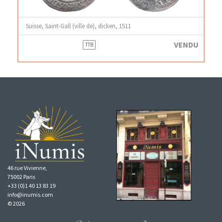
Suisse, Saint-Gall (ville de), dicken, 1511
VENDU
TTB
46 rue Vivienne,
75002 Paris
+33 (0)1 40 13 83 19
info@inumis.com
© 2026