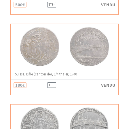
500€
VENDU
TTB+
Suisse, Bâle (canton de), 1/4 thaler, 1740
180€
VENDU
TTB+