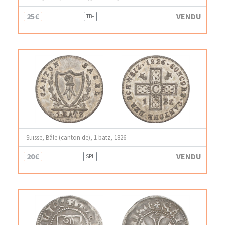
25€
VENDU
TB+
Suisse, Bâle (canton de), 1 batz, 1826
20€
VENDU
SPL