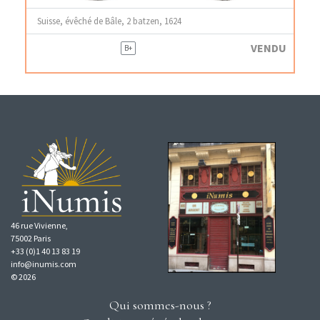
Suisse, évêché de Bâle, 2 batzen, 1624
VENDU
B+
46 rue Vivienne,
75002 Paris
+33 (0)1 40 13 83 19
info@inumis.com
© 2026
Qui sommes-nous ?