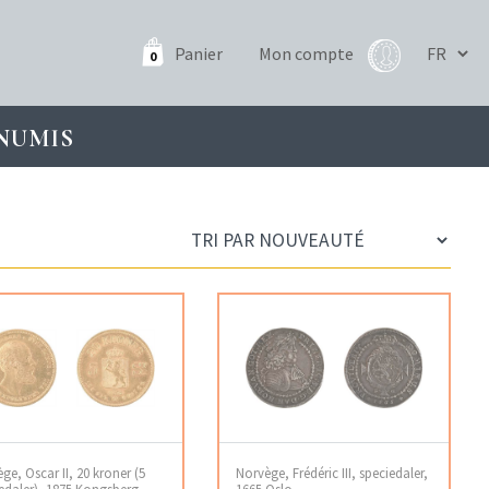
Panier
Mon compte
0
NUMIS
ge, Oscar II, 20 kroner (5
Norvège, Frédéric III, speciedaler,
edaler), 1875 Kongsberg
1665 Oslo