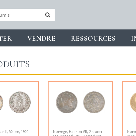
TER
VENDRE
RESSOURCES
I
ODUITS
r II, 50 ore, 1900
Norvège, Haakon VII, 2 kroner
Norvè
(couronnes), 1913 Kongsberg
speci