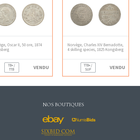
ge, Oscar II, 50 ore, 1874
Norvège, Charles XIV Bernadotte,
sberg
4 skilling species, 1825 Kongsberg
TB+ /
TTB+ /
VENDU
VENDU
TTB
SUP
NOS BOUTIQUES