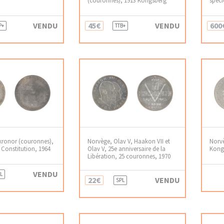
VENDU
45€
VENDU
600
P+
TTB+
kronor (couronnes),
Norvège, Olav V, Haakon VII et
Norvè
 Constitution, 1964
Olav V, 25e anniversaire de la
Kong
Libération, 25 couronnes, 1970
VENDU
L
22€
VENDU
SPL