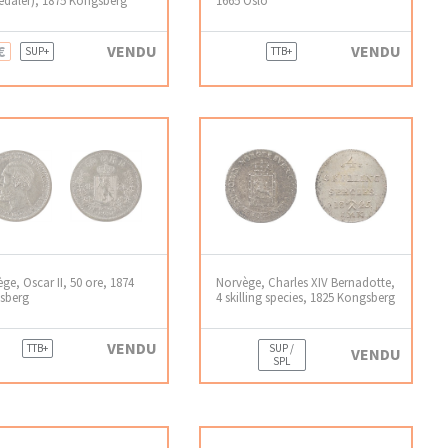
€
VENDU
VENDU
SUP+
TTB+
ge, Oscar II, 50 ore, 1874
Norvège, Charles XIV Bernadotte,
sberg
4 skilling species, 1825 Kongsberg
VENDU
TTB+
SUP /
VENDU
SPL