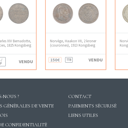
rles XIV Bernadotte,
Norvège, Haakon VII, 2 kroner
Norvè
ecies, 1825 Kongsberg
(couronnes), 1913 Kongsberg
Kong
150€
VENDU
 /
TTB
VENDU
P
-NOUS ?
CONTACT
S GÉNÉRALES DE VENTE
PAIEMENTS SÉCURISÉ
VOIS
LIENS UTILES
DE CONFIDENTIALITÉ