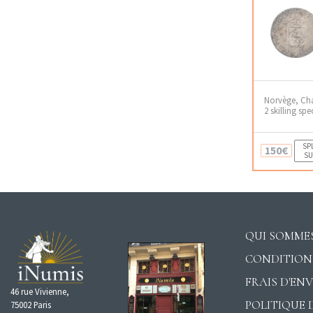
Norvège, Cha
2 skilling sp
SPL
150€
SU
QUI SOMMES
CONDITION
FRAIS D'EN
46 rue Vivienne,
POLITIQUE 
75002 Paris