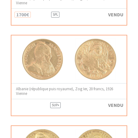
Vienne
1700€
VENDU
SPL
Albanie (république puis royaume), Zog Ier, 20 francs, 1926
Vienne
VENDU
SUP+