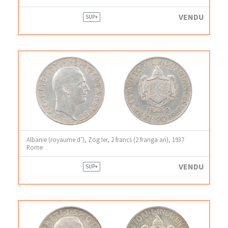
VENDU
SUP+
Albanie (royaume d’), Zog Ier, 2 francs (2 franga ari), 1937
Rome
VENDU
SUP+