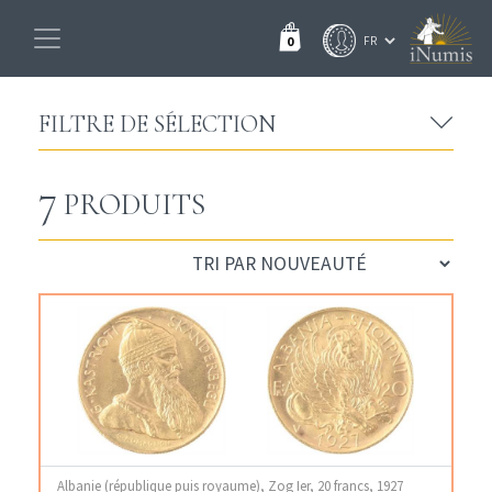
0
FILTRE DE SÉLECTION
7
PRODUITS
Albanie (république puis royaume), Zog Ier, 20 francs, 1927