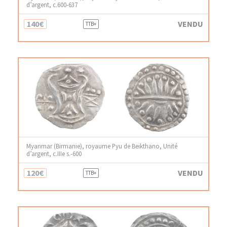
d’argent, c.600-637
140€
VENDU
TTB+
Myanmar (Birmanie), royaume Pyu de Beikthano, Unité
d’argent, c.IIIe s.-600
120€
VENDU
TTB+