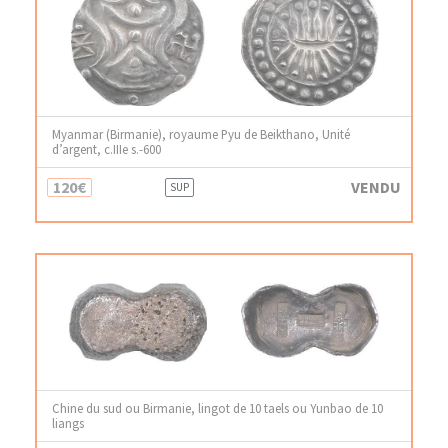
Myanmar (Birmanie), royaume Pyu de Beikthano, Unité
d’argent, c.IIIe s.-600
120€
VENDU
SUP
Chine du sud ou Birmanie, lingot de 10 taels ou Yunbao de 10
liangs