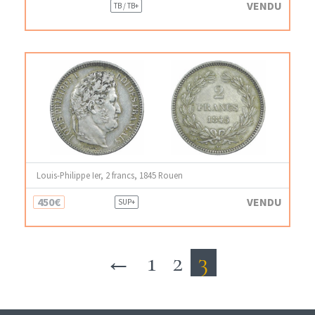
VENDU
TB / TB+
Louis-Philippe Ier, 2 francs, 1845 Rouen
450€
VENDU
SUP+
←
1
2
3