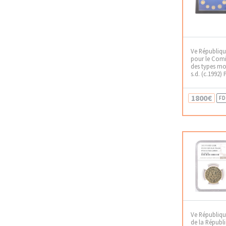
Ve République,
pour le Comi
des types mo
s.d. (c.1992)
1800€
FD
Ve Républiqu
de la Républ