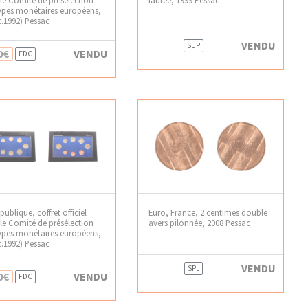
ypes monétaires européens,
(c.1992) Pessac
VENDU
SUP
0€
VENDU
FDC
publique, coffret officiel
Euro, France, 2 centimes double
le Comité de présélection
avers pilonnée, 2008 Pessac
ypes monétaires européens,
(c.1992) Pessac
VENDU
SPL
0€
VENDU
FDC