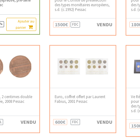
ac
des types monétaires européens,
des t
s.d. (c.1992) Pessac
s.d. 
Ajouter au
1500€
VENDU
180
P+
FDC
panier
, 2 centimes double
Euro, coffret offert par Laurent
Ve Ré
ée, 2008 Pessac
Fabius, 2001 Pessac
pour 
des t
s.d. 
VENDU
600€
VENDU
L
FDC
150