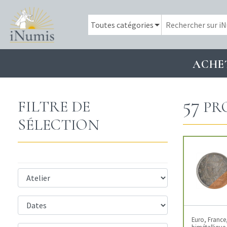
ACHE
57
FILTRE DE
PR
SÉLECTION
Euro, France,
bimétallique 