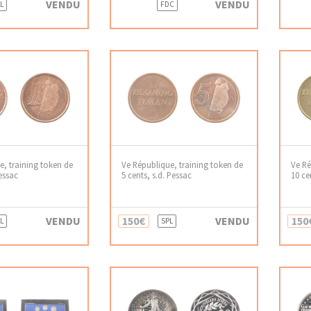
VENDU
VENDU
L
FDC
e, training token de
Ve République, training token de
Ve Ré
Pessac
5 cents, s.d. Pessac
10 ce
VENDU
150€
VENDU
150
L
SPL