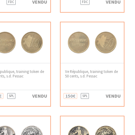
VENDU
VENDU
FDC
FDC
publique, training token de
Ve République, training token de
nts, s.d. Pessac
50 cents, s.d. Pessac
€
VENDU
150€
VENDU
SPL
SPL