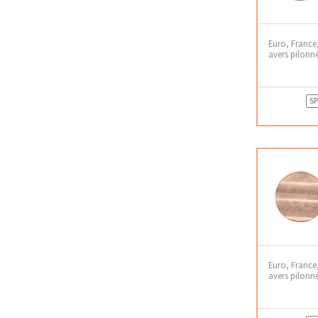
Euro, France
avers pilonn
SP
Euro, France
avers pilonn