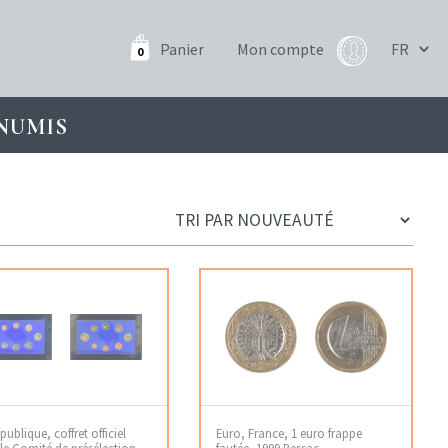
Panier
Mon compte
0
NUMIS
publique, coffret officiel
Euro, France, 1 euro frappe
le Comité de présélection
fautée, 1999 Pessac