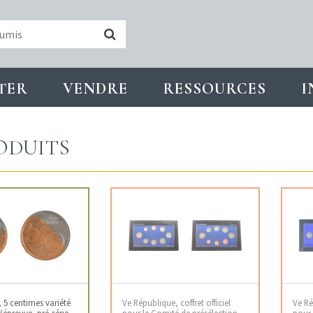
TER
VENDRE
RESSOURCES
I
ODUITS
 5 centimes variété
Ve République, coffret officiel
Ve Ré
(épreuve, pré-série
pour le Comité de présélection
pour 