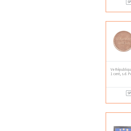
SP
Ve Républiqu
1 cent, s.d. 
SP