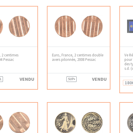
, 2 centimes
Euro, France, 2 centimes double
Ve Ré
04 Pessac
avers pilonnée, 2008 Pessac
pour 
des t
s.d. 
VENDU
VENDU
L
SUP+
180