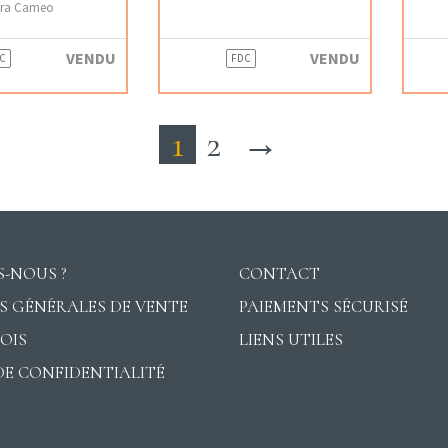
tra Cameo
VENDU
VENDU
C
FDC
1
2
→
-NOUS ?
CONTACT
S GÉNÉRALES DE VENTE
PAIEMENTS SÉCURISÉ
VOIS
LIENS UTILES
DE CONFIDENTIALITÉ