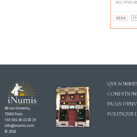
NGC PF69 Ul
650€
FD
QUI SOMMES
CONDITION
FRAIS D'EN
46 rue Vivienne,
POLITIQUE 
75002 Paris
+33 (0)1 40 13 83 19
info@inumis.com
© 2026