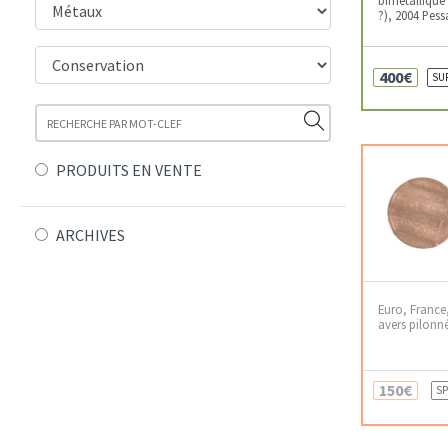
?), 2004 Pess
400€
SU
PRODUITS EN VENTE
ARCHIVES
Euro, France
avers pilonn
150€
SP