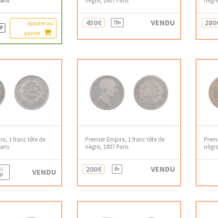
450€
VENDU
280
TB+
Ajouter au
P
panier
e, 1 franc tête de
Premier Empire, 1 franc tête de
Premi
aris
nègre, 1807 Paris
nègre
200€
VENDU
 /
B+
VENDU
P