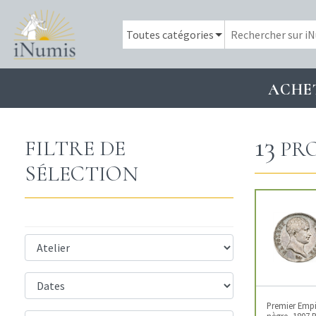
ACHE
13
FILTRE DE
PRO
SÉLECTION
Premier Empir
nègre, 1807 P