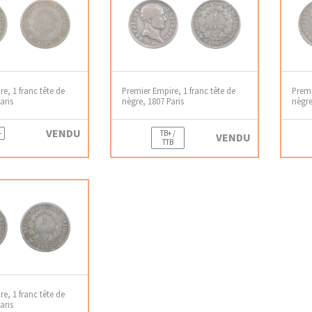
e, 1 franc tête de
Premier Empire, 1 franc tête de
Premi
aris
nègre, 1807 Paris
nègre
VENDU
+
TB+ /
VENDU
TTB
e, 1 franc tête de
aris