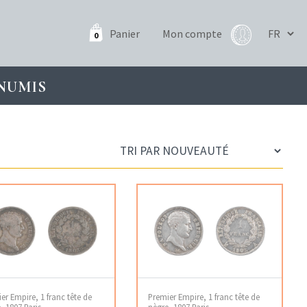
Panier
Mon compte
0
NUMIS
er Empire, 1 franc tête de
Premier Empire, 1 franc tête de
, 1807 Paris
nègre, 1807 Paris