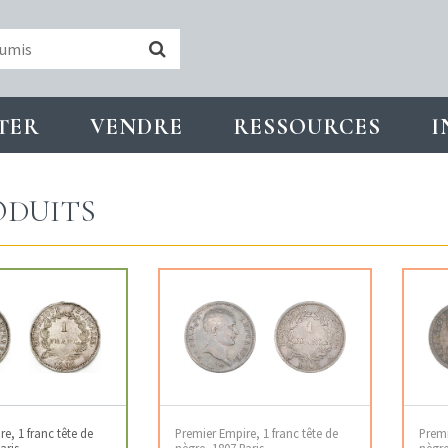
TER
VENDRE
RESSOURCES
I
DUITS
e, 1 franc tête de
Premier Empire, 1 franc tête de
Premi
aris
nègre, 1807 Paris
nègre