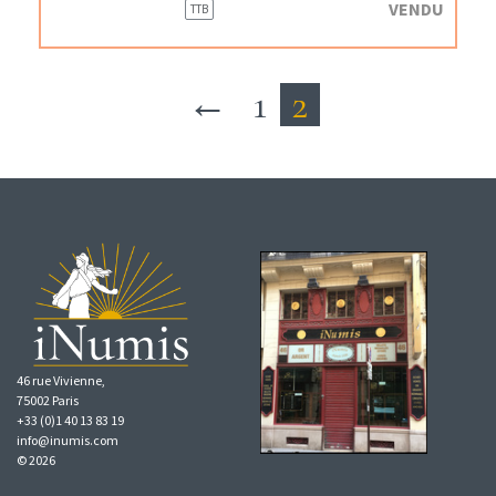
VENDU
TTB
←
1
2
46 rue Vivienne,
75002 Paris
+33 (0)1 40 13 83 19
info@inumis.com
© 2026