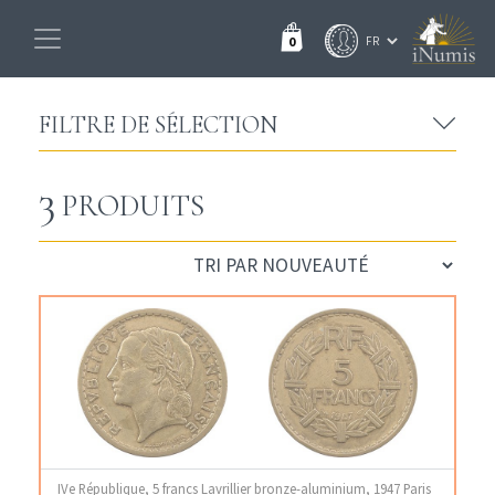
0
FILTRE DE SÉLECTION
3
PRODUITS
IVe République, 5 francs Lavrillier bronze-aluminium, 1947 Paris