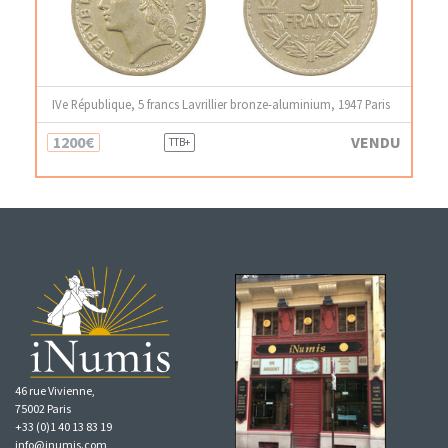
IVe République, 5 francs Lavrillier bronze-aluminium, 1947 Paris
1200€
VENDU
TTB+
46 rue Vivienne,
75002 Paris
+33 (0)1 40 13 83 19
info@inumis.com