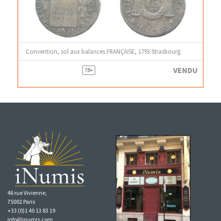
Convention, sol aux balances FRANÇAISE, 1793 Strasbourg
VENDU
TB+
46 rue Vivienne,
75002 Paris
+33 (0)1 40 13 83 19
info@inumis.com