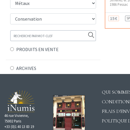
1986 Pessac
15€
SP
PRODUITS EN VENTE
ARCHIVES
QUI SOMMES
CONDITION
FRAIS D'EN
46 rue Vivienne,
POLITIQUE 
75002 Paris
+33 (0)1 40 13 83 19