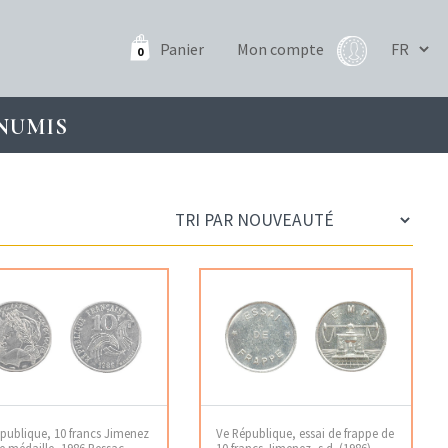
Panier
Mon compte
0
NUMIS
publique, 10 francs Jimenez
Ve République, essai de frappe de
e médaille, 1986 Pessac
10 francs Jimenez, s.d. (1986)