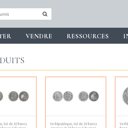
TER
VENDRE
RESSOURCES
I
DUITS
, lot de 10 francs
Ve République, lot de 10 francs
Ve Ré
0 francs Schuman,
Jimenez et 10 francs Schuman,
frapp