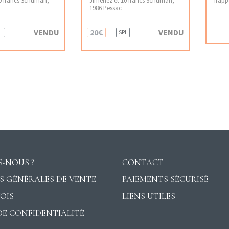
1986 Pessac
VENDU
20€
VENDU
L
SPL
-NOUS ?
CONTACT
S GÉNÉRALES DE VENTE
PAIEMENTS SÉCURISÉ
VOIS
LIENS UTILES
DE CONFIDENTIALITÉ