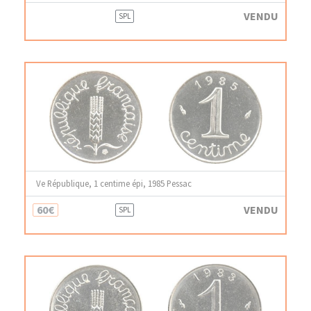
VENDU
SPL
Ve République, 1 centime épi, 1985 Pessac
60€
VENDU
SPL