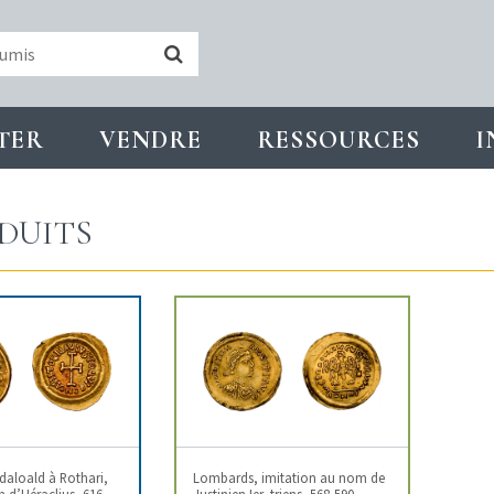
TER
VENDRE
RESSOURCES
I
DUITS
aloald à Rothari,
Lombards, imitation au nom de
m d’Héraclius, 616-
Justinien Ier, triens, 568-590