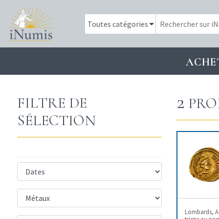
ACHE
2
FILTRE DE
PRO
SÉLECTION
Lombards, Ad
triens au no