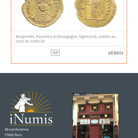
Burgondes, Royaume de Bourgogne, Sigismond, solidus au
nom de Justin Ier
VENDU
SUP
46 rue Vivienne,
75002 Paris