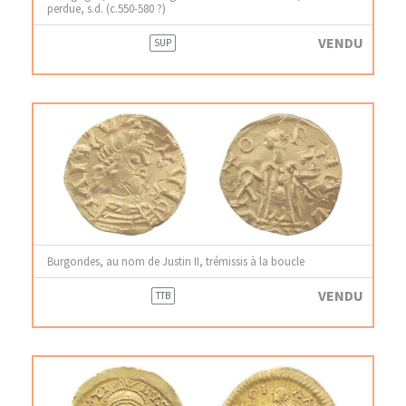
perdue, s.d. (c.550-580 ?)
VENDU
SUP
Burgondes, au nom de Justin II, trémissis à la boucle
VENDU
TTB