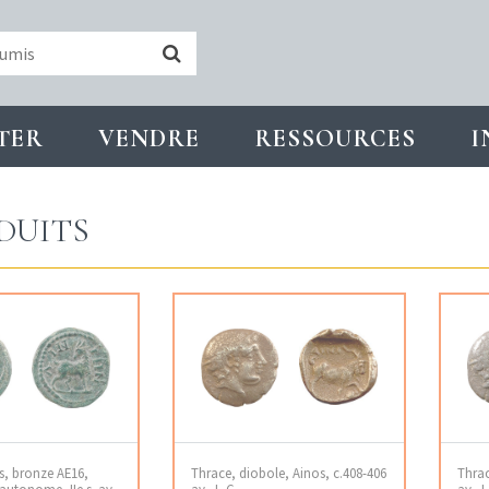
TER
VENDRE
RESSOURCES
I
DUITS
s, bronze AE16,
Thrace, diobole, Ainos, c.408-406
Thrac
utonome, IIe s. av.
av. J.-C.
av. J.