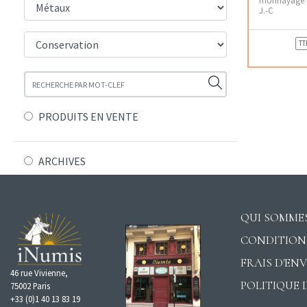
J.-C
TT
PRODUITS EN VENTE
ARCHIVES
QUI SOMMES
CONDITION
FRAIS D'EN
46 rue Vivienne,
POLITIQUE 
75002 Paris
+33 (0)1 40 13 83 19