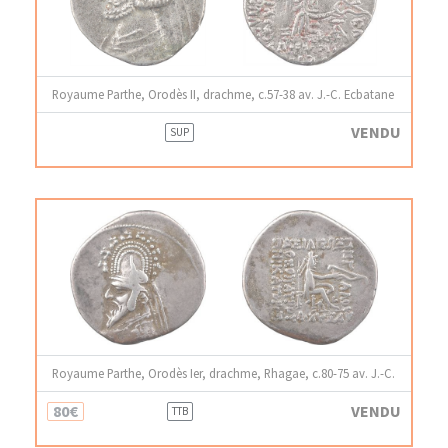
Royaume Parthe, Orodès II, drachme, c.57-38 av. J.-C. Ecbatane
VENDU
SUP
Royaume Parthe, Orodès Ier, drachme, Rhagae, c.80-75 av. J.-C.
80€
VENDU
TTB