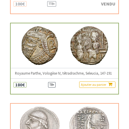
100€
VENDU
TTB+
Royaume Parthe, Vologèse IV, tétradrachme, Seleucia, 147-191
180€
Ajouter au panier
TB+