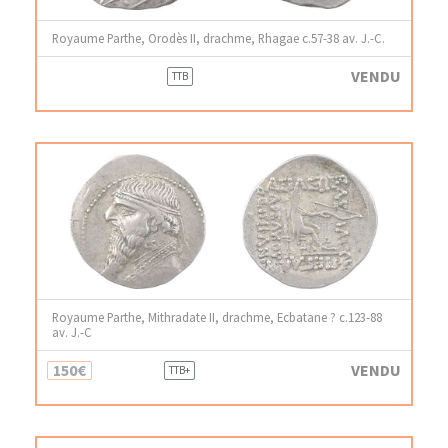
Royaume Parthe, Orodès II, drachme, Rhagae c.57-38 av. J.-C.
VENDU
TTB
Royaume Parthe, Mithradate II, drachme, Ecbatane ? c.123-88
av. J.-C
150€
VENDU
TTB+