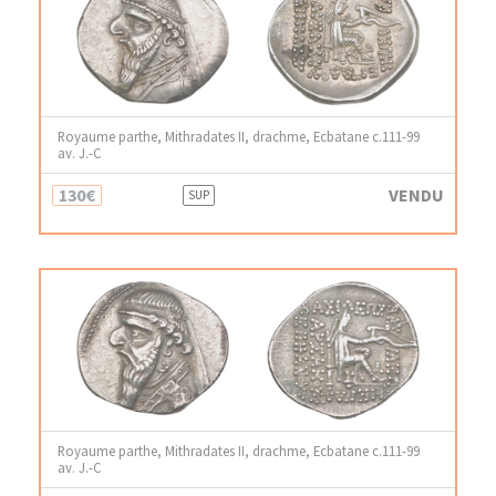
Royaume parthe, Mithradates II, drachme, Ecbatane c.111-99
av. J.-C
130€
VENDU
SUP
Royaume parthe, Mithradates II, drachme, Ecbatane c.111-99
av. J.-C