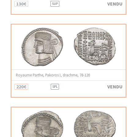
130€
VENDU
SUP
Royaume Parthe, Pakoros I, drachme, 78-120
220€
VENDU
SPL