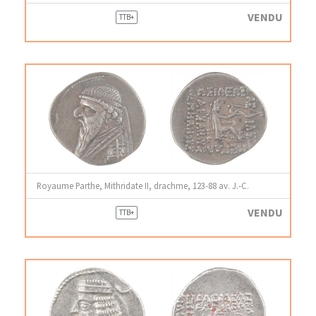
VENDU
TTB+
Royaume Parthe, Mithridate II, drachme, 123-88 av. J.-C.
VENDU
TTB+