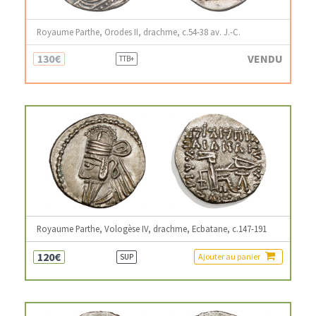
Royaume Parthe, Orodes II, drachme, c.54-38 av. J.-C.
130€
VENDU
TTB+
Royaume Parthe, Vologèse IV, drachme, Ecbatane, c.147-191
120€
Ajouter au panier
SUP