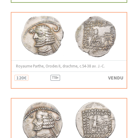
Royaume Parthe, Orodes II, drachme, c.54-38 av. J.-C.
120€
VENDU
TTB+