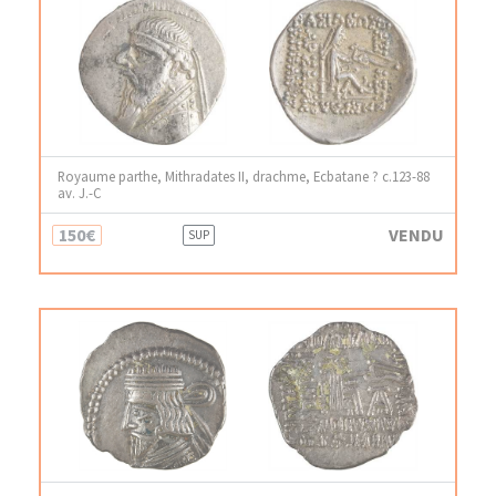
Royaume parthe, Mithradates II, drachme, Ecbatane ? c.123-88
av. J.-C
150€
VENDU
SUP