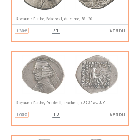
Royaume Parthe, Pakoros I, drachme, 78-120
130€
VENDU
SPL
Royaume Parthe, Orodes II, drachme, c.57-38 av. J.-C
100€
VENDU
TTB