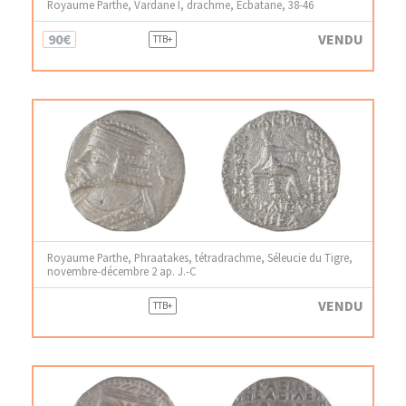
Royaume Parthe, Vardane I, drachme, Ecbatane, 38-46
90€
VENDU
TTB+
Royaume Parthe, Phraatakes, tétradrachme, Séleucie du Tigre,
novembre-décembre 2 ap. J.-C
VENDU
TTB+