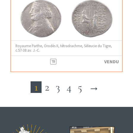
Royaume Parthe, Orodès II, tétradrachme, Séleucie du Tigre,
c.57-38 av. J.-C.
VENDU
TB
1
2
3
4
5
→