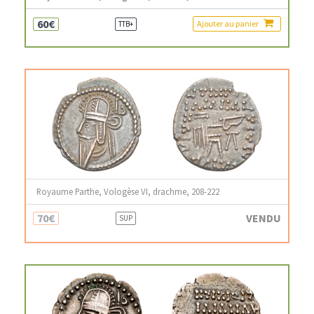
60€
Ajouter au panier
TTB+
Royaume Parthe, Vologèse VI, drachme, 208-222
70€
VENDU
SUP