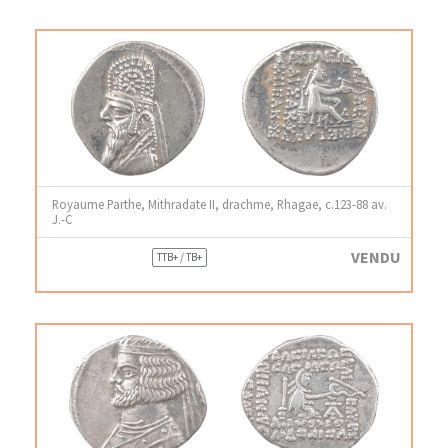
Royaume Parthe, Mithradate II, drachme, Rhagae, c.123-88 av.
J.-C
VENDU
TTB+ / TB+