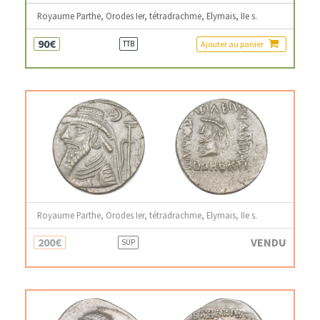
Royaume Parthe, Orodes Ier, tétradrachme, Elymais, IIe s.
90€
Ajouter au panier
TTB
Royaume Parthe, Orodes Ier, tétradrachme, Elymais, IIe s.
200€
VENDU
SUP