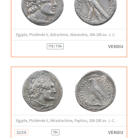
Egypte, Ptolémée V, didrachme, Alexandrie, 204-180 av. J.-C.
VENDU
TTB / TTB+
Egypte, Ptolémée V, tétradrachme, Paphos, 204-180 av. J.-C.
315€
VENDU
TB+