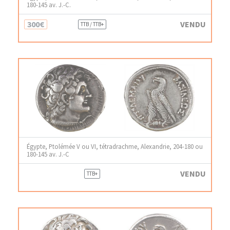
180-145 av. J.-C.
300€
VENDU
TTB / TTB+
Égypte, Ptolémée V ou VI, tétradrachme, Alexandrie, 204-180 ou
180-145 av. J.-C
VENDU
TTB+