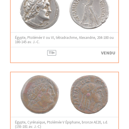
Égypte, Ptolémée V ou VI, tétradrachme, Alexandrie, 204-180 ou
180-145 av. J.-C.
VENDU
TTB+
Égypte, Cyrénaïque, Ptolémée V Épiphane, bronze AE20, s.d.
(193-181 av. J.-C)