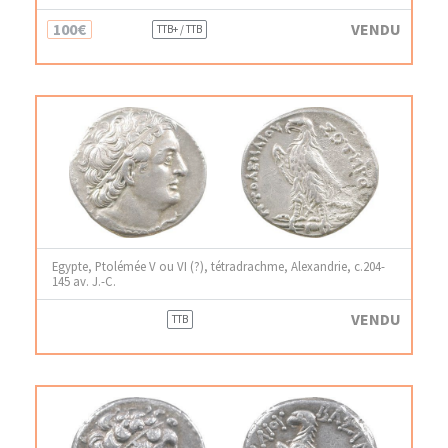
100€
VENDU
TTB+ / TTB
Egypte, Ptolémée V ou VI (?), tétradrachme, Alexandrie, c.204-
145 av. J.-C.
VENDU
TTB